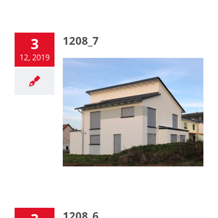
1208_7
3
12, 2019
1208_6