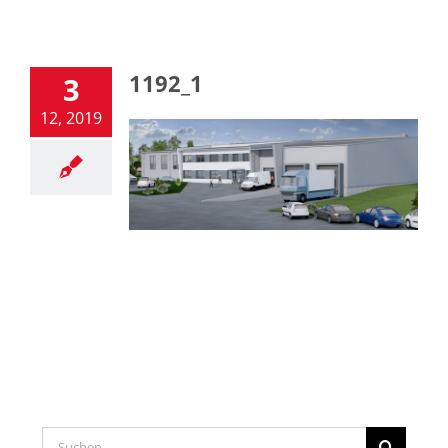
1192_1
3
12, 2019
Suche