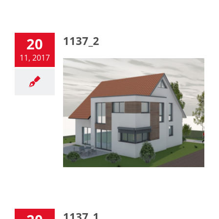
1137_2
20
11, 2017
1137_1