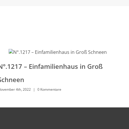
N°.1217 – Einfamilienhaus in Groß
N°
Schneen
Ni
ovember 4th, 2022
|
0 Kommentare
Nove