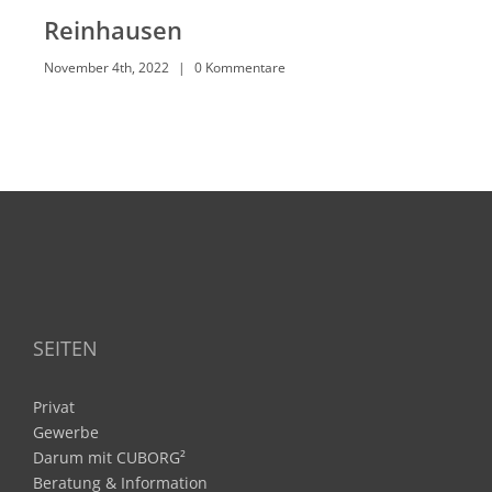
Reinhausen
Sc
November 4th, 2022
|
0 Kommentare
Nove
SEITEN
Privat
Gewerbe
Darum mit CUBORG²
Beratung & Information