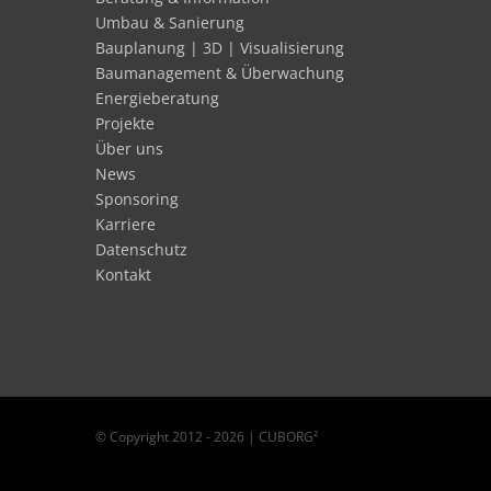
Umbau & Sanierung
Bauplanung | 3D | Visualisierung
Baumanagement & Überwachung
Energieberatung
Projekte
Über uns
News
Sponsoring
Karriere
Datenschutz
Kontakt
© Copyright 2012 -
2026 | CUBORG²