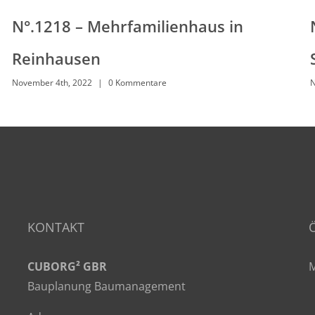
N°.1218 – Mehrfamilienhaus in
Reinhausen
November 4th, 2022
|
0 Kommentare
N
KONTAKT
CUBORG² GBR
M
Bauplanung Baumanagement