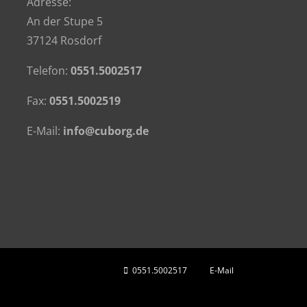
Adresse:
An der Stupe 5
37124 Rosdorf
Telefon:
0551.5002517
Fax:
0551.5002519
E-Mail:
info@cuborg.de
0551.5002517
E-Mail