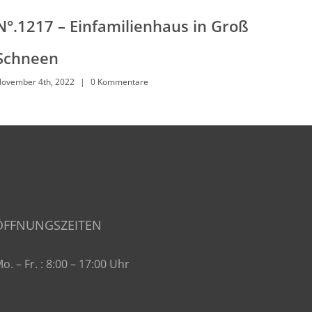
N°.1217 – Einfamilienhaus in Groß
N°
Schneen
Ni
ovember 4th, 2022
|
0 Kommentare
Nove
ÖFFNUNGSZEITEN
o. – Fr. : 8:00 – 17:00 Uhr