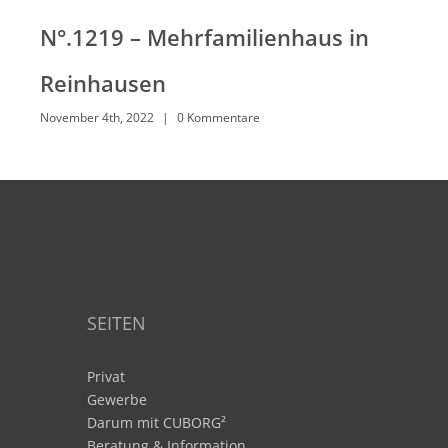
N°.1219 – Mehrfamilienhaus in
Reinhausen
November 4th, 2022
|
0 Kommentare
SEITEN
Privat
Gewerbe
Darum mit CUBORG²
Beratung & Information