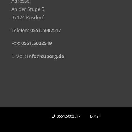
Adresse:
An der Stupe 5
37124 Rosdorf
Telefon:
0551.5002517
Fax:
0551.5002519
E-Mail:
info@cuborg.de
0551.5002517
E-Mail