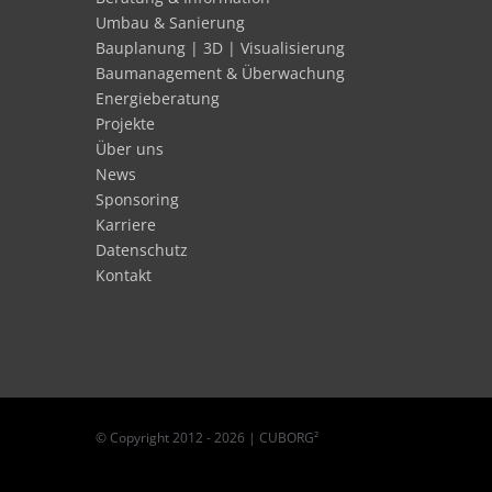
Umbau & Sanierung
Bauplanung | 3D | Visualisierung
Baumanagement & Überwachung
Energieberatung
Projekte
Über uns
News
Sponsoring
Karriere
Datenschutz
Kontakt
© Copyright 2012 -
2026 | CUBORG²