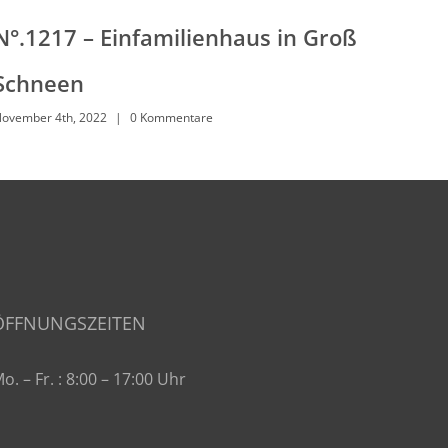
N°.1217 – Einfamilienhaus in Groß
N°
Schneen
Ni
ovember 4th, 2022
|
0 Kommentare
Nove
ÖFFNUNGSZEITEN
o. – Fr. : 8:00 – 17:00 Uhr