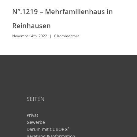
N°.1219 – Mehrfamilienhaus in
Reinhausen
November 4th, 2022
|
0 Kommentare
SEITEN
Privat
Gewerbe
Darum mit CUBORG²
Beratung & Information