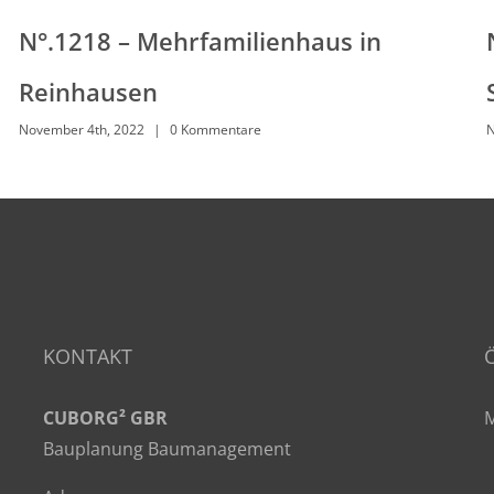
N°.1218 – Mehrfamilienhaus in
Reinhausen
November 4th, 2022
|
0 Kommentare
N
KONTAKT
CUBORG² GBR
M
Bauplanung Baumanagement